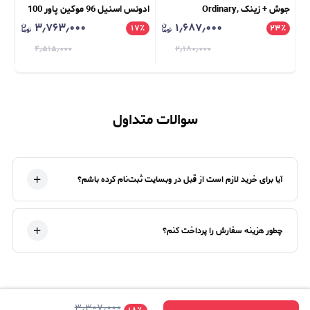
جوش + زینک Ordinary,
ادونس اسنیل 96 موکین پاور 100
۳٫۷۶۳٫۰۰۰
۱٫۶۸۷٫۰۰۰
٪
۲۳
Niacinamide 10% + Zinc 1%
٪
۱۷
میل Cosrx, Advanced Snail 96
٪
% +
CG
Mucin Power Essence 100ml
۴٫۵۱۵٫۰۰۰
۲٫۱۸۰٫۰۰۰
سوالات متداول
آیا برای خرید لازم است از قبل در وبسایت ثبت‌نام کرده باشم؟
چطور هزینه سفارش را پرداخت کنم؟
۳٫۳۰۷٫۰۰۰